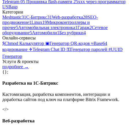
Telegram
05
Прошивка flash-памяти 25xxx через программатор
USBasp
Категории
Meshtastic
3
1С-Битрикс
31
Web-разработка
28
SEO-
продвижение
1
Linux
19
Микроконтроллеры и
прочее
5
Автомобильная электроника
1
Гараж
2
Сетевое
оборудование
5
Автомобили
1
Без рубрики
4
Онлайн-сервисы
$
Chmod Калькулятор
▣
Генератор QR-кодов
≈
Base64
кодирование
✈
Telegram Chat ID
⚿
Генератор паролей
#
UUID
Генератор
Услуги & проекты
подробнее →
{};
Разработка на 1С-Битрикс
Кастомизация, разработка компонентов, интеграции и
доработка сайтов под ключ на платформе Bitrix Framework.
</>
Веб-разработка