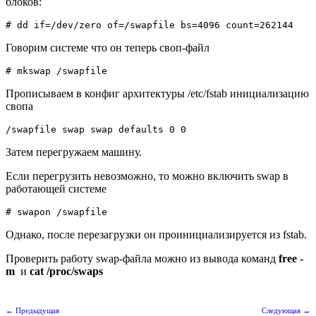
блоков:
# dd if=/dev/zero of=/swapfile bs=4096 count=262144
Говорим системе что он теперь своп-файл
# mkswap /swapfile
Прописываем в конфиг архитектуры /etc/fstab инициализацию
свопа
/swapfile swap swap defaults 0 0
Затем перегружаем машину.
Если перегрузить невозможно, то можно включить swap в
работающей системе
# swapon /swapfile
Однако, после перезагрузки он проинициализируется из fstab.
Проверить работу swap-файла можно из вывода команд
free -
m
и
cat /proc/swaps
← Предыдущая
Следующая →