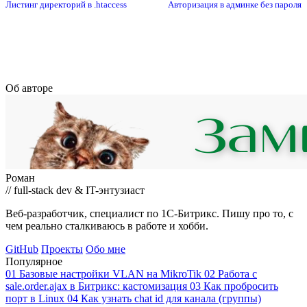
Листинг директорий в .htaccess
Авторизация в админке без пароля
Об авторе
Роман
// full-stack dev & IT-энтузиаст
Веб-разработчик, специалист по 1С-Битрикс. Пишу про то, с
чем реально сталкиваюсь в работе и хобби.
GitHub
Проекты
Обо мне
Популярное
01
Базовые настройки VLAN на MikroTik
02
Работа с
sale.order.ajax в Битрикс: кастомизация
03
Как пробросить
порт в Linux
04
Как узнать chat id для канала (группы)