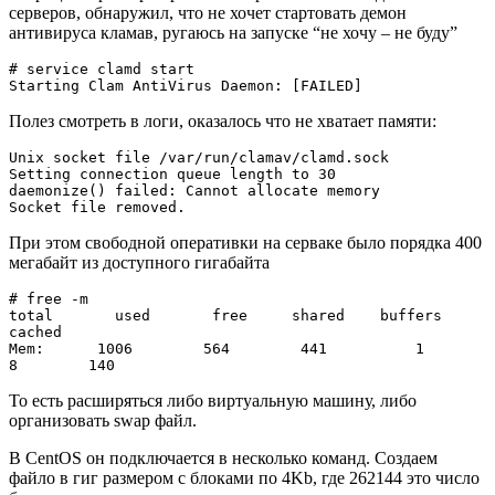
серверов, обнаружил, что не хочет стартовать демон
антивируса кламав, ругаюсь на запуске “не хочу – не буду”
# service clamd start

Starting Clam AntiVirus Daemon: [FAILED]
Полез смотреть в логи, оказалось что не хватает памяти:
Unix socket file /var/run/clamav/clamd.sock

Setting connection queue length to 30

daemonize() failed: Cannot allocate memory

Socket file removed.
При этом свободной оперативки на серваке было порядка 400
мегабайт из доступного гигабайта
# free -m

total       used       free     shared    buffers     
cached

Mem:      1006        564        441          1          
8        140
То есть расширяться либо виртуальную машину, либо
организовать swap файл.
В CentOS он подключается в несколько команд. Создаем
файло в гиг размером с блоками по 4Kb, где 262144 это число