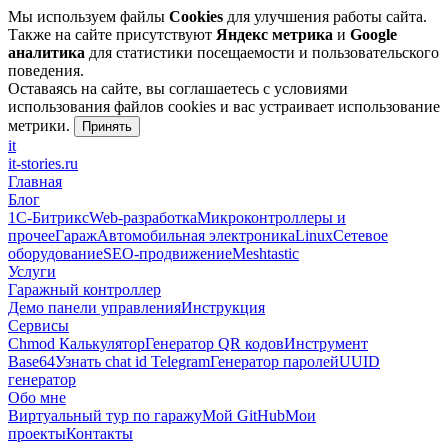
Мы используем файлы
Cookies
для улучшения работы сайта.
Также на сайте присутствуют
Яндекс метрика
и
Google
аналитика
для статистики посещаемости и пользовательского
поведения.
Оставаясь на сайте, вы соглашаетесь с условиями
использования файлов cookies и вас устраивает использование
метрики.
Принять
it
it-stories
.ru
Главная
Блог
1С-Битрикс
Web-разработка
Микроконтроллеры и
прочее
Гараж
Автомобильная электроника
Linux
Сетевое
оборудование
SEO-продвижение
Meshtastic
Услуги
Гаражный контроллер
Демо панели управления
Инструкция
Сервисы
Chmod Калькулятор
Генератор QR кодов
Инструмент
Base64
Узнать chat id Telegram
Генератор паролей
UUID
генератор
Обо мне
Виртуальный тур по гаражу
Мой GitHub
Мои
проекты
Контакты