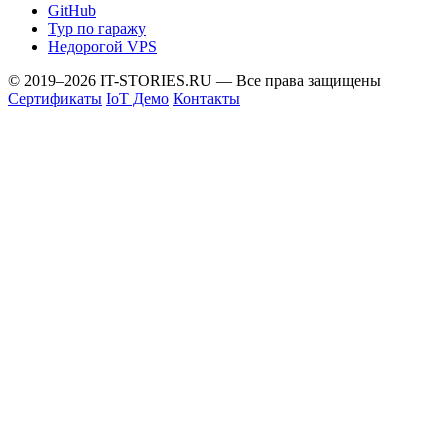
GitHub
Тур по гаражу
Недорогой VPS
© 2019–2026 IT-STORIES.RU — Все права защищены
Сертификаты
IoT Демо
Контакты