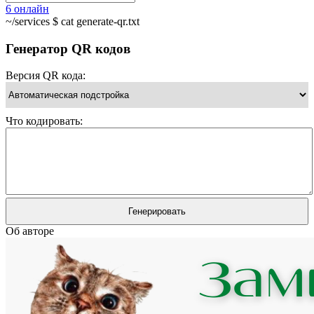
6
онлайн
~/services $ cat generate-qr.txt
Генератор QR кодов
Версия QR кода:
Что кодировать:
Об авторе