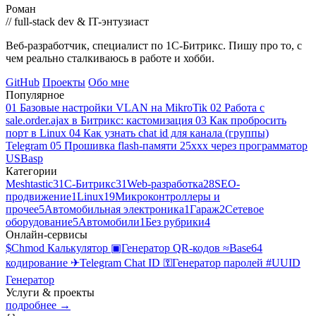
Роман
// full-stack dev & IT-энтузиаст
Веб-разработчик, специалист по 1С-Битрикс. Пишу про то, с
чем реально сталкиваюсь в работе и хобби.
GitHub
Проекты
Обо мне
Популярное
01
Базовые настройки VLAN на MikroTik
02
Работа с
sale.order.ajax в Битрикс: кастомизация
03
Как пробросить
порт в Linux
04
Как узнать chat id для канала (группы)
Telegram
05
Прошивка flash-памяти 25xxx через программатор
USBasp
Категории
Meshtastic
3
1С-Битрикс
31
Web-разработка
28
SEO-
продвижение
1
Linux
19
Микроконтроллеры и
прочее
5
Автомобильная электроника
1
Гараж
2
Сетевое
оборудование
5
Автомобили
1
Без рубрики
4
Онлайн-сервисы
$
Chmod Калькулятор
▣
Генератор QR-кодов
≈
Base64
кодирование
✈
Telegram Chat ID
⚿
Генератор паролей
#
UUID
Генератор
Услуги & проекты
подробнее →