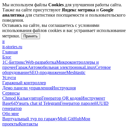
Мы используем файлы
Cookies
для улучшения работы сайта.
Также на сайте присутствуют
Яндекс метрика
и
Google
аналитика
для статистики посещаемости и пользовательского
поведения.
Оставаясь на сайте, вы соглашаетесь с условиями
использования файлов cookies и вас устраивает использование
метрики.
Принять
it
it-stories
.ru
Главная
Блог
1С-Битрикс
Web-разработка
Микроконтроллеры и
прочее
Гараж
Автомобильная электроника
Linux
Сетевое
оборудование
SEO-продвижение
Meshtastic
Услуги
Гаражный контроллер
Демо панели управления
Инструкция
Сервисы
Chmod Калькулятор
Генератор QR кодов
Инструмент
Base64
Узнать chat id Telegram
Генератор паролей
UUID
генератор
Обо мне
Виртуальный тур по гаражу
Мой GitHub
Мои
проекты
Контакты