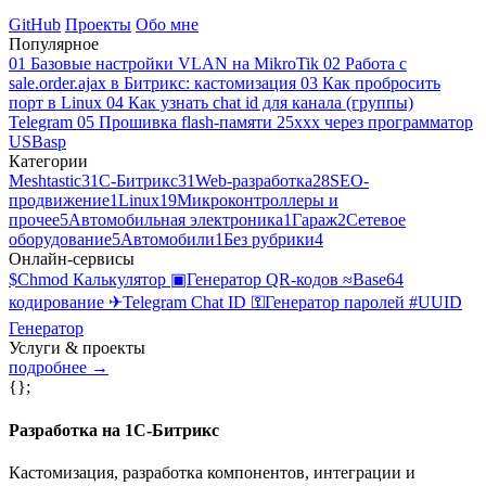
GitHub
Проекты
Обо мне
Популярное
01
Базовые настройки VLAN на MikroTik
02
Работа с
sale.order.ajax в Битрикс: кастомизация
03
Как пробросить
порт в Linux
04
Как узнать chat id для канала (группы)
Telegram
05
Прошивка flash-памяти 25xxx через программатор
USBasp
Категории
Meshtastic
3
1С-Битрикс
31
Web-разработка
28
SEO-
продвижение
1
Linux
19
Микроконтроллеры и
прочее
5
Автомобильная электроника
1
Гараж
2
Сетевое
оборудование
5
Автомобили
1
Без рубрики
4
Онлайн-сервисы
$
Chmod Калькулятор
▣
Генератор QR-кодов
≈
Base64
кодирование
✈
Telegram Chat ID
⚿
Генератор паролей
#
UUID
Генератор
Услуги & проекты
подробнее →
{};
Разработка на 1С-Битрикс
Кастомизация, разработка компонентов, интеграции и