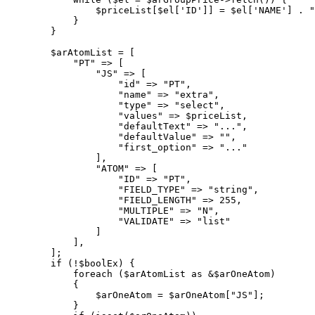
                $priceList[$el['ID']] = $el['NAME'] . "
            }

        }

        $arAtomList = [

            "PT" => [

                "JS" => [

                    "id" => "PT",

                    "name" => "extra",

                    "type" => "select",

                    "values" => $priceList,

                    "defaultText" => "...",

                    "defaultValue" => "",

                    "first_option" => "..."

                ],

                "ATOM" => [

                    "ID" => "PT",

                    "FIELD_TYPE" => "string",

                    "FIELD_LENGTH" => 255,

                    "MULTIPLE" => "N",

                    "VALIDATE" => "list"

                ]

            ],

        ];

        if (!$boolEx) {

            foreach ($arAtomList as &$arOneAtom)

            {

                $arOneAtom = $arOneAtom["JS"];

            }
