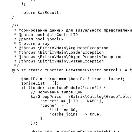
        );

        return $arResult;

    }

    /**

     * Формирование данных для визуального представлени
     * @param bool $strControlID

     * @param bool $boolEx

     * @return array

     * @throws \Bitrix\Main\ArgumentException

     * @throws \Bitrix\Main\LoaderException

     * @throws \Bitrix\Main\ObjectPropertyException

     * @throws \Bitrix\Main\SystemException

     */

    public static function GetAtomsEx($strControlID = f
    {

        $boolEx = (true === $boolEx ? true : false);

        $priceList = [];

        if (Loader::includeModule('main')) {

            // Получение типов цен

            $arGroupPrice = \Bitrix\Catalog\GroupTable:
                'select' => ['ID', 'NAME'],

                'cache' => [

                    'ttl' => 60,

                    'cache_joins' => true,

                ]

            ]);

            while ($el = $arGroupPrice->fetch()) {
