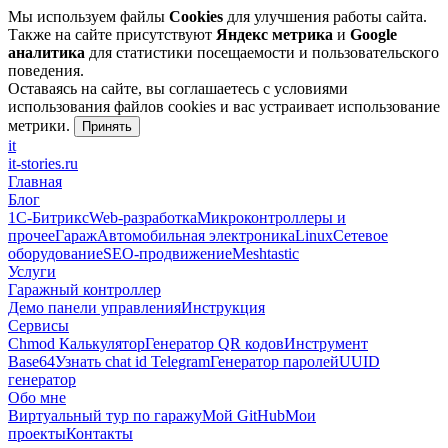
Мы используем файлы
Cookies
для улучшения работы сайта.
Также на сайте присутствуют
Яндекс метрика
и
Google
аналитика
для статистики посещаемости и пользовательского
поведения.
Оставаясь на сайте, вы соглашаетесь с условиями
использования файлов cookies и вас устраивает использование
метрики.
Принять
it
it-stories
.ru
Главная
Блог
1С-Битрикс
Web-разработка
Микроконтроллеры и
прочее
Гараж
Автомобильная электроника
Linux
Сетевое
оборудование
SEO-продвижение
Meshtastic
Услуги
Гаражный контроллер
Демо панели управления
Инструкция
Сервисы
Chmod Калькулятор
Генератор QR кодов
Инструмент
Base64
Узнать chat id Telegram
Генератор паролей
UUID
генератор
Обо мне
Виртуальный тур по гаражу
Мой GitHub
Мои
проекты
Контакты