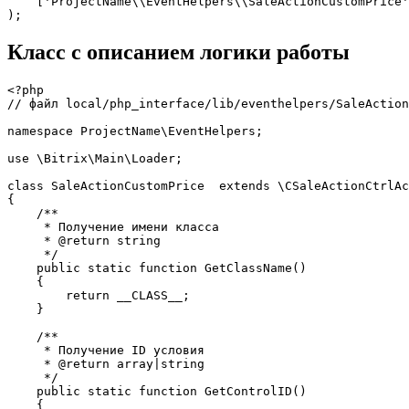
    ['ProjectName\\EventHelpers\\SaleActionCustomPrice'
);
Класс с описанием логики работы
<?php

// файл local/php_interface/lib/eventhelpers/SaleAction
namespace ProjectName\EventHelpers;

use \Bitrix\Main\Loader;

class SaleActionCustomPrice  extends \CSaleActionCtrlAc
{

    /**

     * Получение имени класса

     * @return string

     */

    public static function GetClassName()

    {

        return __CLASS__;

    }

    /**

     * Получение ID условия

     * @return array|string

     */

    public static function GetControlID()

    {
