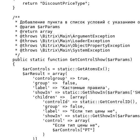
        return "DiscountPriceType";

    }

    /**

     * Добавление пункта в список условий с указанием о
     * @param $arParams

     * @return array

     * @throws \Bitrix\Main\ArgumentException

     * @throws \Bitrix\Main\LoaderException

     * @throws \Bitrix\Main\ObjectPropertyException

     * @throws \Bitrix\Main\SystemException

     */

    public static function GetControlShow($arParams)

    {

        $arControls = static::GetAtomsEx();

        $arResult = array(

            'controlgroup' => true,

            'group' =>  false,

            'label' => 'Кастомные правила',

            'showIn' => static::GetShowIn($arParams['SH
            'children' =>  [array(

                'controlId' => static::GetControlID(),

                'group' => false,

                'label' => "Если тип цены не",

                'showIn' => static::GetShowIn($arParams
                'control' => array(

                    "Если тип цены не",

                    $arControls["PT"]

                )

            )]
