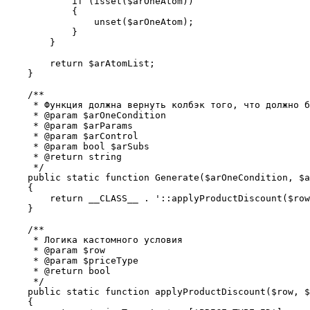
            if (isset($arOneAtom))

            {

                unset($arOneAtom);

            }

        }

        return $arAtomList;

    }

    /**

     * Функция должна вернуть колбэк того, что должно б
     * @param $arOneCondition

     * @param $arParams

     * @param $arControl

     * @param bool $arSubs

     * @return string

     */

    public static function Generate($arOneCondition, $a
    {

        return __CLASS__ . '::applyProductDiscount($row
    }

    /**

     * Логика кастомного условия

     * @param $row

     * @param $priceType

     * @return bool

     */

    public static function applyProductDiscount($row, $
    {
