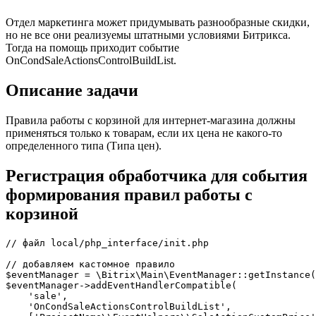
Отдел маркетинга может придумывать разнообразные скидки,
но не все они реализуемы штатными условиями Битрикса.
Тогда на помощь приходит событие
OnCondSaleActionsControlBuildList.
Описание задачи
Правила работы с корзиной для интернет-магазина должны
применяться только к товарам, если их цена не какого-то
определенного типа (Типа цен).
Регистрация обработчика для события
формирования правил работы с
корзиной
// файл local/php_interface/init.php

// добавляем кастомное правило

$eventManager = \Bitrix\Main\EventManager::getInstance(
$eventManager->addEventHandlerCompatible(

    'sale',

    'OnCondSaleActionsControlBuildList',
